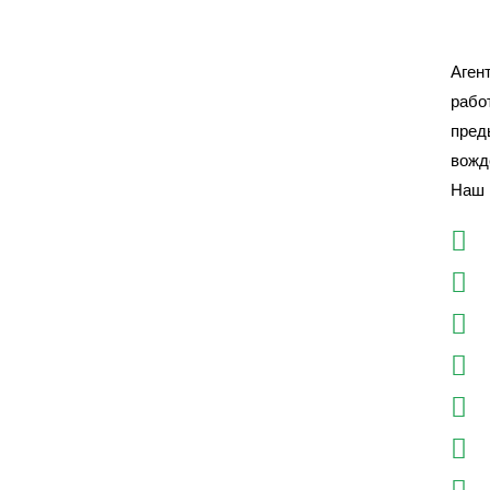
Аген
рабо
пред
вожд
Наш 