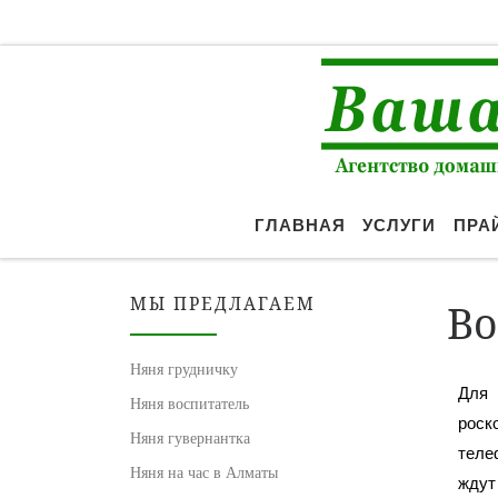
Перейти к содержимому
ГЛАВНАЯ
УСЛУГИ
ПРА
МЫ ПРЕДЛАГАЕМ
Во
Няня грудничку
Для 
Няня воспитатель
роск
Няня гувернантка
теле
Няня на час в Алматы
ждут