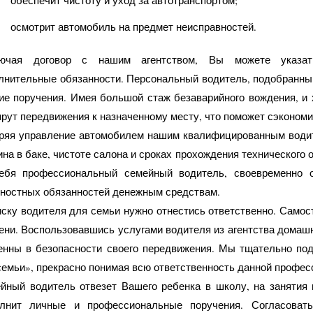
обеспечит чистоту и уход за автотранспортом;
осмотрит автомобиль на предмет неисправностей.
ючая договор с нашим агентством, Вы можете указать
лнительные обязанности. Персональный водитель, подобранны
ие поручения. Имея большой стаж безаварийного вождения, и 
рут передвижения к назначенному месту, что поможет сэкономи
ряя управление автомобилем нашим квалифицированным водит
ина в баке, чистоте салона и сроках прохождения технического
ебя профессиональный семейный водитель, своевременно 
ностных обязанностей денежным средствам.
иску водителя для семьи нужно отнестись ответственно. Самос
ени. Воспользовавшись услугами водителя из агентства домаш
енны в безопасности своего передвижения. Мы тщательно по
семьи», прекрасно понимая всю ответственность данной профес
йный водитель отвезет Вашего ребенка в школу, на занятия 
лнит личные и профессиональные поручения. Согласоват